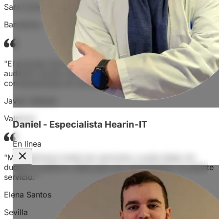
Sara Conde
Barcelona
"El proceso fue fácil y rápido. Ahora disfruto de una
audición mucho más clara y puedo participar en
conversaciones sin esfuerzo."
Javier Velarde
Valencia
Daniel - Especialista Hearin-IT
En línea
"Me explicaron todas las opciones y pude elegir sin
dudas el audífono ideal para mis necesidades. Excelente
servicio."
Elena Santos
Sevilla