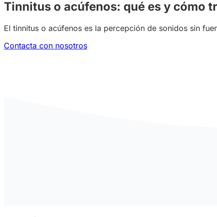
Tinnitus o acúfenos:
qué es y cómo tr
El tinnitus o acúfenos es la percepción de sonidos sin fu
Contacta con nosotros