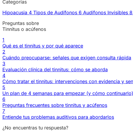
Categorías
Hipoacusia
4
Tipos de Audífonos
6
Audífonos Invisibles
Preguntas sobre
Tinnitus o acúfenos
1
Qué es el tinnitus y por qué aparece
2
Cuándo preocuparse: señales que exigen consulta rápida
3
Evaluación clínica del tinnitus: cómo se aborda
4
Cómo tratar el tinnitus: intervenciones con evidencia y s
5
Un plan de 4 semanas para empezar (y cómo continuarlo
6
Preguntas frecuentes sobre tinnitus y acúfenos
7
Entiende tus problemas auditivos para abordarlos
¿No encuentras tu respuesta?