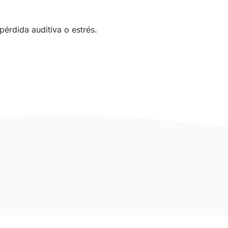
pérdida auditiva o estrés.