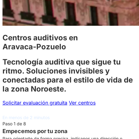
Centros auditivos en
Aravaca-Pozuelo
Tecnología auditiva que sigue tu
ritmo. Soluciones invisibles y
conectadas para el estilo de vida de
la zona Noroeste.
Solicitar evaluación gratuita
Ver centros
Asesoramiento auditivo gratuito
En menos de 2 minutos
Paso 1 de 8
Empecemos por tu zona
Para orientarte de forma precisa, indícanos una dirección o