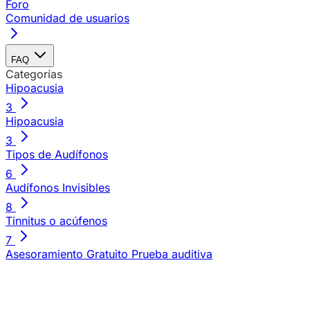
Foro
Comunidad de usuarios
FAQ
Categorías
Hipoacusia
3
Hipoacusia
3
Tipos de Audífonos
6
Audífonos Invisibles
8
Tinnitus o acúfenos
7
Asesoramiento Gratuito
Prueba auditiva