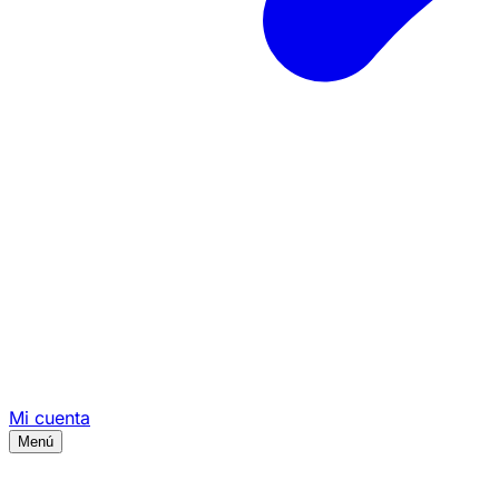
Mi cuenta
Menú