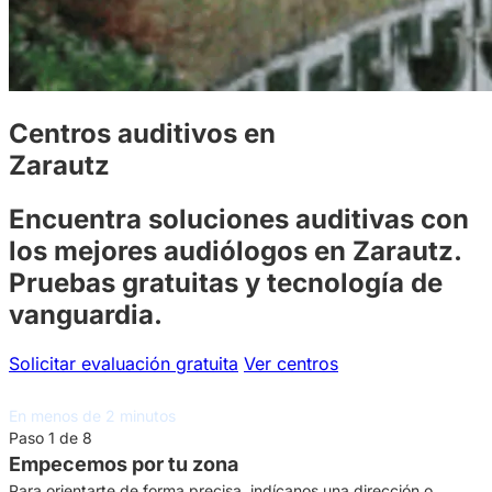
Centros auditivos en
Zarautz
Encuentra soluciones auditivas con
los mejores audiólogos en Zarautz.
Pruebas gratuitas y tecnología de
vanguardia.
Solicitar evaluación gratuita
Ver centros
Asesoramiento auditivo gratuito
En menos de 2 minutos
Paso 1 de 8
Empecemos por tu zona
Para orientarte de forma precisa, indícanos una dirección o